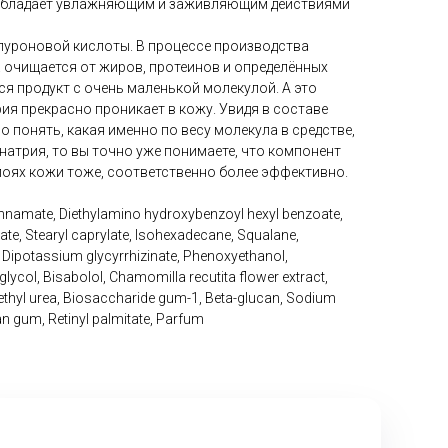
, обладает увлажняющим и заживляющим действиями
алуроновой кислоты. В процессе производства
а очищается от жиров, протеинов и определённых
тся продукт с очень маленькой молекулой. А это
рия прекрасно проникает в кожу. Увидя в составе
 понять, какая именно по весу молекула в средстве,
 натрия, то вы точно уже понимаете, что компонент
слоях кожи тоже, соответственно более эффективно.
innamate, Diethylamino hydroxybenzoyl hexyl benzoate,
te, Stearyl caprylate, Isohexadecane, Squalane,
 Dipotassium glycyrrhizinate, Phenoxyethanol,
ycol, Bisabolol, Chamomilla recutita flower extract,
yethyl urea, Biosaccharide gum-1, Beta-glucan, Sodium
n gum, Retinyl palmitate, Parfum