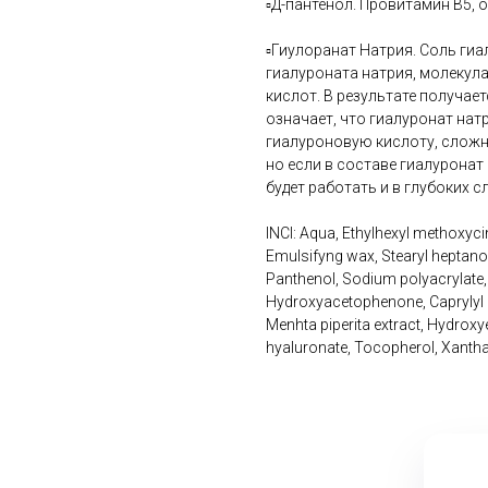
▫️Д-пантенол. Провитамин В5
▫️Гиулоранат Натрия. Соль ги
гиалуроната натрия, молекул
кислот. В результате получае
означает, что гиалуронат нат
гиалуроновую кислоту, сложно
но если в составе гиалуронат
будет работать и в глубоких 
INCI: Aqua, Ethylhexyl methoxyc
Emulsifyng wax, Stearyl heptanoa
Panthenol, Sodium polyacrylate,
Hydroxyacetophenone, Caprylyl gl
Menhta piperita extract, Hydrox
hyaluronate, Tocopherol, Xantha