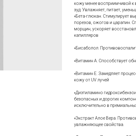
кожу менее восприимчивой к 
зуд. Увлажняет, питает, умен
▫️Бета-глюкан. Стимулирует в
порезов, ожогов и царапин. 
морщин, ускоряет восстановле
капилляров
▫️Бисаболол. Противовоспал
▫️Витамин А. Способствует о
▫️Витамин Е. Замедляет проце
кожу от UV лучей
▫️Диэтиламино гидроксибензо
безопасных и дорогих компоне
исключительно в премиальных
▫️Экстракт Алое Вера. Против
увлажняющее свойства.