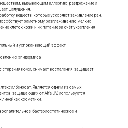
веществам, вызывающим аллергию, раздражение и
ьшает шелушения.
ыработку веществ, которые ускоряют заживление ран,
Способствует заметному разглаживанию мелких
ние клеток кожи и их питание за счёт укрепления
ительный и успокаивающий эффект
бновлению эпидермиса
сс старения кожи, снимает воспаления, защищает
илгексилбензоат. Является одним из самых
нтов, защищающих от Alfa UV, используется
 линейках косметики.
овоспалительное, бактериостатическое и