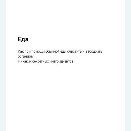
Еда
Как при помощи обычной еды очистить и взбодрить
организм.
Никаких секретных интгридиентов