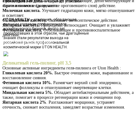
Гликолевая кислота.
Оказывает отбеливающее, депигментирующее и
производства от добычи сырья до упаковки.
кератолитическое (разрушение ороговевшего слоя) действие.
Врачи и химики в одном месте.
Молочная кислота.
Улучшает гидратацию кожи, мягко отшелушивает
и осветляет.
UTON HEALTH
– компания, обладающая
Салициловая кислота.
Оказывает антисептическое действие.
сильным составом профессионалов
Янтарная кислота.
Природный антиосидант. Очищает и увлажняет
косметического бизнеса, много лет
Фетиновая кислота.
Отбеливающее и противовоспалительное
проработавших в этой отрасли, чьи драгоценные
действие.
знания стали результатом выхода на
Получить презентацию
российский рынок профессиональной
косметической марки UTON HEALTH.
Деликатный гель-пилинг, pH 3,5
Основные активные ингредиенты геля-пилинга от Uton Health :
Гликолевая кислота 20%.
Быстрое очищение кожи, выравнивание и
восстановление сияния.
Фетиновая кислота 10%.
Размягчает верхий слой эпидермиса,
очищает фолликулы и отшелушивает омертвевщие клетки.
Миндальная кислота 5%.
Обладает антибактериальным действием, а
также, помогает в процессе регенерации кожи и очищении пор.
Янтарная кислота 2%
. Разглаживает морщинки, устраняет
отечность, снимает воспаления, замедляет возрастные изменения.
Получить презентацию