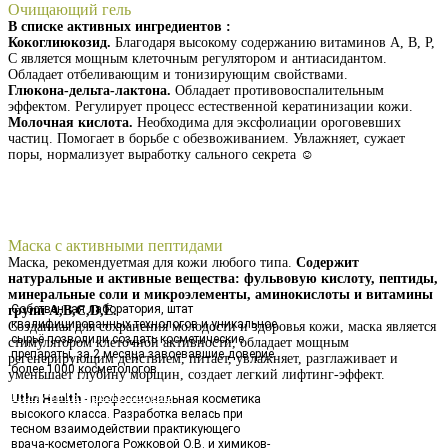
Очищающий гель
В списке активных ингредиентов :
Кокоглиюкозид.
Благодаря высокому содержанию витаминов А, В, Р,
С является мощным клеточным регулятором и антиасидантом.
Обладает отбеливающим и тонизирующим свойствами.
Глюкона-дельта-лактона.
Обладает противовоспалительным
эффектом. Регулирует процесс естественной кератинизации кожи.
Молочная кислота.
Необходима для эксфолиации ороговевших
частиц. Помогает в борьбе с обезвоживанием. Увлажняет, сужает
поры, нормализует выработку сального секрета ☺️
Получить презентацию
Маска с активными пептидами
Маска, рекомендуетмая для кожи любого типа.
Содержит
натуральные и активные вещества: фульвовую кислоту, пептиды,
минеральные соли и микроэлементы, аминокислоты и витамины
Собственная лаборатория, штат
групп А,В,С,D,Е.
квалифицированных технологов и уникальное
Созданная для сохранения молодости и здоровья кожи, маска является
сырьё позволили создать косметические
стимулятором клеточной активности, обладает мощным
препараты, за 2 месяца завоевавшие доверие
регенерирующим действием, питает, увлажняет, разглаживает и
более 1000 косметологов.
уменьшает глубину морщин, создает легкий лифтинг-эффект.
Получить презентацию
Uthn Health
- профессиональная косметика
высокого класса. Разработка велась при
тесном взаимодействии практикующего
врача-косметолога Рожковой О.В. и химиков-