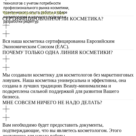
технологов с учетом потребности
профессионального рынка косметики,
практического опыта работы в сфере
Частые вопросы о Beauty Box
косметологии и научного подхода к
СЕРТИФИЦИРОВАННАЯ ЛИ КОСМЕТИКА?
разработке рецептур.
Вся наша косметика сертифицированна Еврозийским
Экономическим Союзом (ЕАС).
ПОЧЕМУ ТОЛЬКО ОДНА ЛИНИЯ КОСМЕТИКИ?
Мы создавали косметику для косметологов без маркетинговых
ловушек. Наша косметика универсальна и эффективна, она
создана в лучших традициях Beauty-минимализма и
подкреплена сильной поддержкой для развития Вашего
бизнеса.
МНЕ СОВСЕМ НИЧЕГО НЕ НАДО ДЕЛАТЬ?
Вам необходимо будет предоставить документы,
подтверждающие, что вы являетесь косметологом. Этого
достаточно для начала работы.