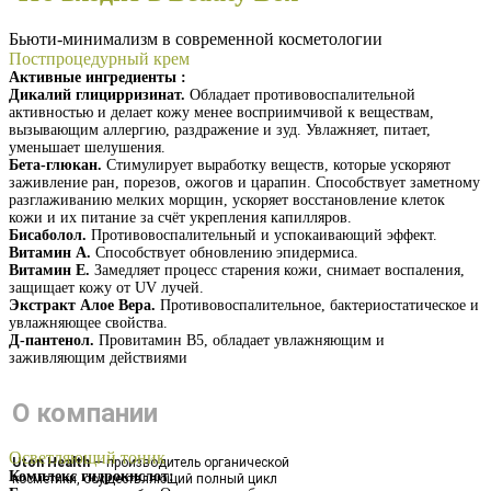
Бьюти-минимализм в современной косметологии
Постпроцедурный крем
Активные ингредиенты :
Дикалий глицирризинат.
Обладает противовоспалительной
активностью и делает кожу менее восприимчивой к веществам,
вызывающим аллергию, раздражение и зуд. Увлажняет, питает,
уменьшает шелушения.
Бета-глюкан.
Стимулирует выработку веществ, которые ускоряют
заживление ран, порезов, ожогов и царапин. Способствует заметному
разглаживанию мелких морщин, ускоряет восстановление клеток
кожи и их питание за счёт укрепления капилляров.
Бисаболол.
Противовоспалительный и успокаивающий эффект.
Витамин А.
Способствует обновлению эпидермиса.
Витамин Е.
Замедляет процесс старения кожи, снимает воспаления,
защищает кожу от UV лучей.
Экстракт Алое Вера.
Противовоспалительное, бактериостатическое и
увлажняющее свойства.
Д-пантенол.
Провитамин В5, обладает увлажняющим и
заживляющим действиями
Получить презентацию
О компании
Осветляющий тоник
Uton Health
— производитель органической
Комплекс гидрокислот:
косметики, осуществляющий полный цикл