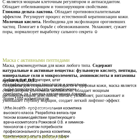
С является мощным клеточным регулятором и антиасидантом.
Обладает отбеливающим и тонизирующим свойствами.
Глюкона-дельта-лактона.
Обладает противовоспалительным
эффектом. Регулирует процесс естественной кератинизации кожи.
Молочная кислота.
Необходима для эксфолиации ороговевших
частиц. Помогает в борьбе с обезвоживанием. Увлажняет, сужает
поры, нормализует выработку сального секрета ☺️
Получить презентацию
Маска с активными пептидами
Маска, рекомендуетмая для кожи любого типа.
Содержит
натуральные и активные вещества: фульвовую кислоту, пептиды,
минеральные соли и микроэлементы, аминокислоты и витамины
Собственная лаборатория, штат
групп А,В,С,D,Е.
квалифицированных технологов и уникальное
Созданная для сохранения молодости и здоровья кожи, маска является
сырьё позволили создать косметические
стимулятором клеточной активности, обладает мощным
препараты, за 2 месяца завоевавшие доверие
регенерирующим действием, питает, увлажняет, разглаживает и
более 1000 косметологов.
уменьшает глубину морщин, создает легкий лифтинг-эффект.
Получить презентацию
Uthn Health
- профессиональная косметика
высокого класса. Разработка велась при
тесном взаимодействии практикующего
врача-косметолога Рожковой О.В. и химиков-
технологов с учетом потребности
профессионального рынка косметики,
практического опыта работы в сфере
Частые вопросы о Beauty Box