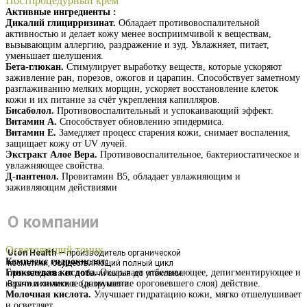
Постпроцедурный крем
Активные ингредиенты :
Дикалий глицирризинат.
Обладает противовоспалительной
активностью и делает кожу менее восприимчивой к веществам,
вызывающим аллергию, раздражение и зуд. Увлажняет, питает,
уменьшает шелушения.
Бета-глюкан.
Стимулирует выработку веществ, которые ускоряют
заживление ран, порезов, ожогов и царапин. Способствует заметному
разглаживанию мелких морщин, ускоряет восстановление клеток
кожи и их питание за счёт укрепления капилляров.
Бисаболол.
Противовоспалительный и успокаивающий эффект.
Витамин А.
Способствует обновлению эпидермиса.
Витамин Е.
Замедляет процесс старения кожи, снимает воспаления,
защищает кожу от UV лучей.
Экстракт Алое Вера.
Противовоспалительное, бактериостатическое и
увлажняющее свойства.
Д-пантенол.
Провитамин В5, обладает увлажняющим и
заживляющим действиями
Получить презентацию
О компании
Осветляющий тоник
Uton Health
— производитель органической
Комплекс гидрокислот:
косметики, осуществляющий полный цикл
Гликолевая кислота.
Оказывает отбеливающее, депигментирующее и
производства от добычи сырья до упаковки.
кератолитическое (разрушение ороговевшего слоя) действие.
Врачи и химики в одном месте.
Молочная кислота.
Улучшает гидратацию кожи, мягко отшелушивает
и осветляет.