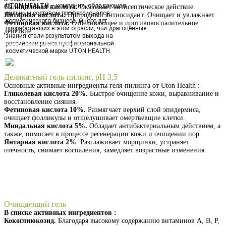
UTON HEALTH
– компания, обладающая
Салициловая кислота.
Оказывает антисептическое действие.
сильным составом профессионалов
Янтарная кислота.
Природный антиосидант. Очищает и увлажняет
косметического бизнеса, много лет
Фетиновая кислота.
Отбеливающее и противовоспалительное
проработавших в этой отрасли, чьи драгоценные
действие.
знания стали результатом выхода на
Получить презентацию
российский рынок профессиональной
косметической марки UTON HEALTH.
Деликатный гель-пилинг, pH 3,5
Основные активные ингредиенты геля-пилинга от Uton Health :
Гликолевая кислота 20%.
Быстрое очищение кожи, выравнивание и
восстановление сияния.
Фетиновая кислота 10%.
Размягчает верхий слой эпидермиса,
очищает фолликулы и отшелушивает омертвевщие клетки.
Миндальная кислота 5%.
Обладает антибактериальным действием, а
также, помогает в процессе регенерации кожи и очищении пор.
Янтарная кислота 2%
. Разглаживает морщинки, устраняет
отечность, снимает воспаления, замедляет возрастные изменения.
Получить презентацию
Очищающий гель
В списке активных ингредиентов :
Кокоглиюкозид.
Благодаря высокому содержанию витаминов А, В, Р,