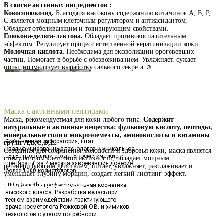
В списке активных ингредиентов :
Кокоглиюкозид.
Благодаря высокому содержанию витаминов А, В, Р,
С является мощным клеточным регулятором и антиасидантом.
Обладает отбеливающим и тонизирующим свойствами.
Глюкона-дельта-лактона.
Обладает противовоспалительным
эффектом. Регулирует процесс естественной кератинизации кожи.
Молочная кислота.
Необходима для эксфолиации ороговевших
частиц. Помогает в борьбе с обезвоживанием. Увлажняет, сужает
поры, нормализует выработку сального секрета ☺️
Получить презентацию
Маска с активными пептидами
Маска, рекомендуетмая для кожи любого типа.
Содержит
натуральные и активные вещества: фульвовую кислоту, пептиды,
минеральные соли и микроэлементы, аминокислоты и витамины
Собственная лаборатория, штат
групп А,В,С,D,Е.
квалифицированных технологов и уникальное
Созданная для сохранения молодости и здоровья кожи, маска является
сырьё позволили создать косметические
стимулятором клеточной активности, обладает мощным
препараты, за 2 месяца завоевавшие доверие
регенерирующим действием, питает, увлажняет, разглаживает и
более 1000 косметологов.
уменьшает глубину морщин, создает легкий лифтинг-эффект.
Получить презентацию
Uthn Health
- профессиональная косметика
высокого класса. Разработка велась при
тесном взаимодействии практикующего
врача-косметолога Рожковой О.В. и химиков-
технологов с учетом потребности