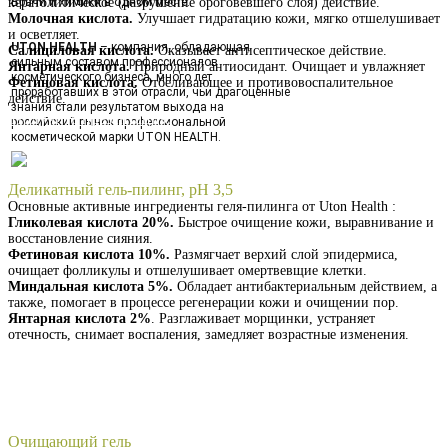
кератолитическое (разрушение ороговевшего слоя) действие.
Врачи и химики в одном месте.
Молочная кислота.
Улучшает гидратацию кожи, мягко отшелушивает
и осветляет.
UTON HEALTH
– компания, обладающая
Салициловая кислота.
Оказывает антисептическое действие.
сильным составом профессионалов
Янтарная кислота.
Природный антиосидант. Очищает и увлажняет
косметического бизнеса, много лет
Фетиновая кислота.
Отбеливающее и противовоспалительное
проработавших в этой отрасли, чьи драгоценные
действие.
знания стали результатом выхода на
Получить презентацию
российский рынок профессиональной
косметической марки UTON HEALTH.
Деликатный гель-пилинг, pH 3,5
Основные активные ингредиенты геля-пилинга от Uton Health :
Гликолевая кислота 20%.
Быстрое очищение кожи, выравнивание и
восстановление сияния.
Фетиновая кислота 10%.
Размягчает верхий слой эпидермиса,
очищает фолликулы и отшелушивает омертвевщие клетки.
Миндальная кислота 5%.
Обладает антибактериальным действием, а
также, помогает в процессе регенерации кожи и очищении пор.
Янтарная кислота 2%
. Разглаживает морщинки, устраняет
отечность, снимает воспаления, замедляет возрастные изменения.
Получить презентацию
Очищающий гель