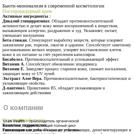
Бьюти-минимализм в современной косметологии
Постпроцедурный крем
Активные ингредиенты :
Дикалий глицирризинат.
Обладает противовоспалительной
активностью и делает кожу менее восприимчивой к веществам,
вызывающим аллергию, раздражение и зуд. Увлажняет, питает,
уменьшает шелушения.
Бета-глюкан.
Стимулирует выработку веществ, которые ускоряют
заживление ран, порезов, ожогов и царапин. Способствует заметному
разглаживанию мелких морщин, ускоряет восстановление клеток
кожи и их питание за счёт укрепления капилляров.
Бисаболол.
Противовоспалительный и успокаивающий эффект.
Витамин А.
Способствует обновлению эпидермиса.
Витамин Е.
Замедляет процесс старения кожи, снимает воспаления,
защищает кожу от UV лучей.
Экстракт Алое Вера.
Противовоспалительное, бактериостатическое и
увлажняющее свойства.
Д-пантенол.
Провитамин В5, обладает увлажняющим и
заживляющим действиями
Получить презентацию
О компании
Осветляющий тоник
Uton Health
— производитель органической
Комплекс гидрокислот:
косметики, осуществляющий полный цикл
Гликолевая кислота.
Оказывает отбеливающее, депигментирующее и
производства от добычи сырья до упаковки.