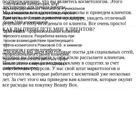
подтверждающие, что вы являетесь косметологом. Этого
Собственная лаборатория, штат
достаточно для начала работы.
квалифицированных технологов и уникальное
Мы вышлем вам косметику, протоколы и приведем клиентов.
сырьё позволили создать косметические
Вам нужно только провести процедуру, увидеть отличный
препараты, за 2 месяца завоевавшие доверие
более 1000 косметологов.
результат и получить деньги от клиента. Все очень просто!
КАК ВЫ ПРИВЕДЕТЕ МНЕ КЛИЕНТОВ?
Uthn Health
- профессиональная косметика
высокого класса. Разработка велась при
тесном взаимодействии практикующего
врача-косметолога Рожковой О.В. и химиков-
технологов с учетом потребности
Для начала мы даем вам готовые посты для социальных сетей,
профессионального рынка косметики,
которые вы размещаете у себя и/или рассылаете клиентам.
практического опыта работы в сфере
После этого сами разместим рекламу в соцсетях за счет
косметологии и научного подхода к
собственных ресурсов. У нас свой штат маркетологов и
разработке рецептур.
таргетологов, которые работают с косметикой уже несколько
лет. За счет этого мы приведем вам клиентов, которые окупят
все расходы на покупку Beauty Box.