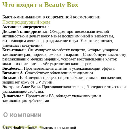
Что входит в Beauty Box
Бьюти-минимализм в современной косметологии
Постпроцедурный крем
Активные ингредиенты :
Дикалий глицирризинат.
Обладает противовоспалительной
активностью и делает кожу менее восприимчивой к веществам,
вызывающим аллергию, раздражение и зуд. Увлажняет, питает,
уменьшает шелушения.
Бета-глюкан.
Стимулирует выработку веществ, которые ускоряют
заживление ран, порезов, ожогов и царапин. Способствует заметному
разглаживанию мелких морщин, ускоряет восстановление клеток
кожи и их питание за счёт укрепления капилляров.
Бисаболол.
Противовоспалительный и успокаивающий эффект.
Витамин А.
Способствует обновлению эпидермиса.
Витамин Е.
Замедляет процесс старения кожи, снимает воспаления,
защищает кожу от UV лучей.
Экстракт Алое Вера.
Противовоспалительное, бактериостатическое и
увлажняющее свойства.
Д-пантенол.
Провитамин В5, обладает увлажняющим и
заживляющим действиями
Получить презентацию
О компании
Осветляющий тоник
Uton Health
— производитель органической