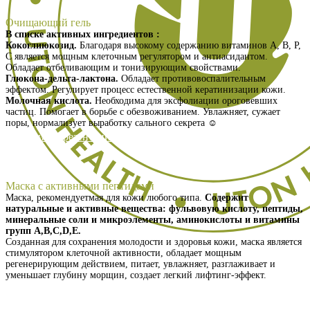
Очищающий гель
В списке активных ингредиентов :
Кокоглиюкозид.
Благодаря высокому содержанию витаминов А, В, Р,
С является мощным клеточным регулятором и антиасидантом.
Обладает отбеливающим и тонизирующим свойствами.
Глюкона-дельта-лактона.
Обладает противовоспалительным
эффектом. Регулирует процесс естественной кератинизации кожи.
Молочная кислота.
Необходима для эксфолиации ороговевших
частиц. Помогает в борьбе с обезвоживанием. Увлажняет, сужает
поры, нормализует выработку сального секрета ☺️
Получить презентацию
Маска с активными пептидами
Маска, рекомендуетмая для кожи любого типа.
Содержит
натуральные и активные вещества: фульвовую кислоту, пептиды,
минеральные соли и микроэлементы, аминокислоты и витамины
групп А,В,С,D,Е.
Созданная для сохранения молодости и здоровья кожи, маска является
стимулятором клеточной активности, обладает мощным
регенерирующим действием, питает, увлажняет, разглаживает и
уменьшает глубину морщин, создает легкий лифтинг-эффект.
Получить презентацию