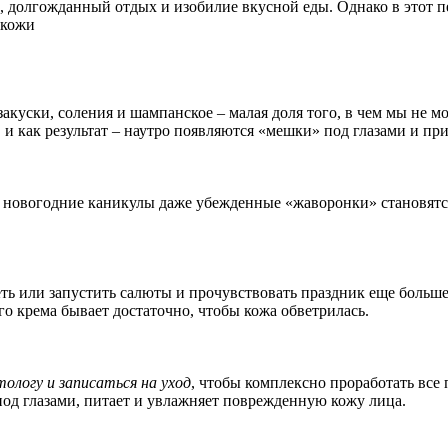
, долгожданный отдых и изобилие вкусной еды. Однако в этот п
е кожи
куски, соления и шампанское – малая доля того, в чем мы не мо
и как результат – наутро появляются «мешки» под глазами и пр
 В новогодние каникулы даже убежденные «жаворонки» становят
ть или запустить салюты и прочувствовать праздник еще больше
го крема бывает достаточно, чтобы кожа обветрилась.
ологу и записаться на уход
, чтобы комплексно проработать все 
под глазами, питает и увлажняет поврежденную кожу лица.