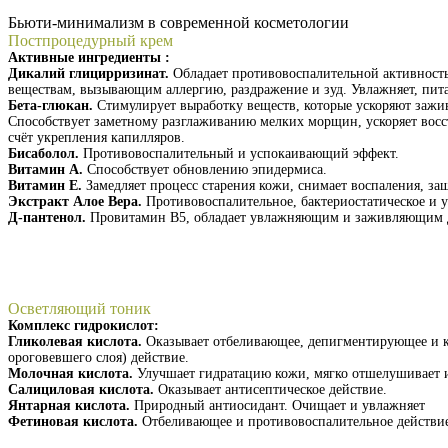
Бьюти-минимализм в современной косметологии
Постпроцедурный крем
Активные ингредиенты :
Дикалий глицирризинат.
Обладает противовоспалительной активност
веществам, вызывающим аллергию, раздражение и зуд. Увлажняет, пит
Бета-глюкан.
Стимулирует выработку веществ, которые ускоряют зажив
Способствует заметному разглаживанию мелких морщин, ускоряет восс
счёт укрепления капилляров.
Бисаболол.
Противовоспалительный и успокаивающий эффект.
Витамин А.
Способствует обновлению эпидермиса.
Витамин Е.
Замедляет процесс старения кожи, снимает воспаления, за
Экстракт Алое Вера.
Противовоспалительное, бактериостатическое и 
Д-пантенол.
Провитамин В5, обладает увлажняющим и заживляющим 
Получить презентацию
Осветляющий тоник
Комплекс гидрокислот:
Гликолевая кислота.
Оказывает отбеливающее, депигментирующее и к
ороговевшего слоя) действие.
Молочная кислота.
Улучшает гидратацию кожи, мягко отшелушивает и
Салициловая кислота.
Оказывает антисептическое действие.
Янтарная кислота.
Природный антиосидант. Очищает и увлажняет
Фетиновая кислота.
Отбеливающее и противовоспалительное действи
Получить презентацию