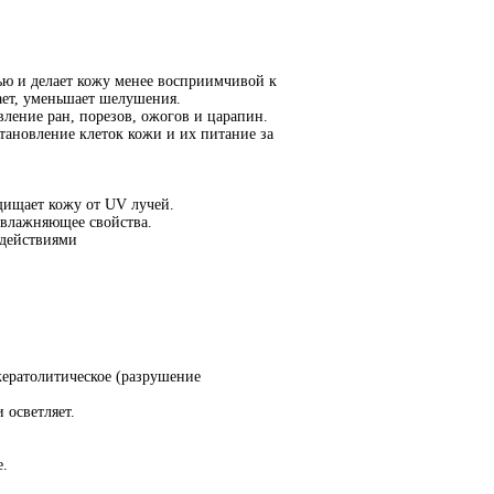
ью и делает кожу менее восприимчивой к
ает, уменьшает шелушения.
ление ран, порезов, ожогов и царапин.
тановление клеток кожи и их питание за
щищает кожу от UV лучей.
увлажняющее свойства.
действиями
ератолитическое (разрушение
 осветляет.
е.