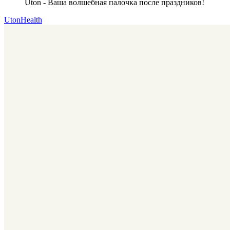
Uton - Ваша волшебная палочка после праздников!
UtonHealth