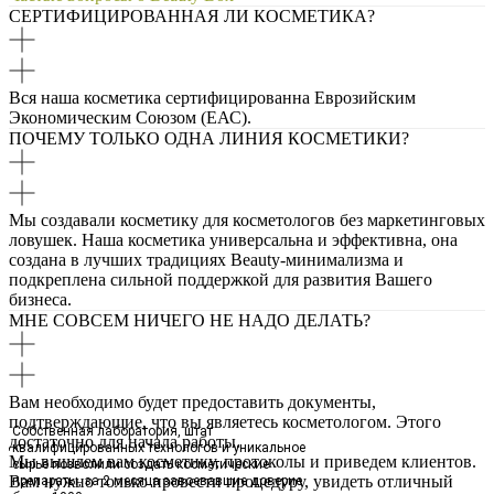
СЕРТИФИЦИРОВАННАЯ ЛИ КОСМЕТИКА?
Вся наша косметика сертифицированна Еврозийским
Экономическим Союзом (ЕАС).
ПОЧЕМУ ТОЛЬКО ОДНА ЛИНИЯ КОСМЕТИКИ?
Мы создавали косметику для косметологов без маркетинговых
ловушек. Наша косметика универсальна и эффективна, она
создана в лучших традициях Beauty-минимализма и
подкреплена сильной поддержкой для развития Вашего
бизнеса.
МНЕ СОВСЕМ НИЧЕГО НЕ НАДО ДЕЛАТЬ?
Вам необходимо будет предоставить документы,
подтверждающие, что вы являетесь косметологом. Этого
Собственная лаборатория, штат
достаточно для начала работы.
квалифицированных технологов и уникальное
Мы вышлем вам косметику, протоколы и приведем клиентов.
сырьё позволили создать косметические
Вам нужно только провести процедуру, увидеть отличный
препараты, за 2 месяца завоевавшие доверие