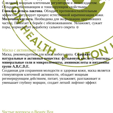
С является мощным клеточным регулятором и антиасидантом.
Обладает отбеливающим и тонизирующим свойствами.
Глюкона-дельта-лактона.
Обладает противовоспалительным
эффектом. Регулирует процесс естественной кератинизации кожи.
Молочная кислота.
Необходима для эксфолиации ороговевших
частиц. Помогает в борьбе с обезвоживанием. Увлажняет, сужает
поры, нормализует выработку сального секрета ☺️
Получить презентацию
Маска с активными пептидами
Маска, рекомендуетмая для кожи любого типа.
Содержит
натуральные и активные вещества: фульвовую кислоту, пептиды,
минеральные соли и микроэлементы, аминокислоты и витамины
групп А,В,С,D,Е.
Созданная для сохранения молодости и здоровья кожи, маска является
стимулятором клеточной активности, обладает мощным
регенерирующим действием, питает, увлажняет, разглаживает и
уменьшает глубину морщин, создает легкий лифтинг-эффект.
Получить презентацию
Частые вопросы о Beauty Box