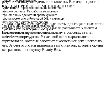
более 1000 косметологов.
результат и получить деньги от клиента. Все очень просто!
КАК ВЫ ПРИВЕДЕТЕ МНЕ КЛИЕНТОВ?
Uthn Health
- профессиональная косметика
высокого класса. Разработка велась при
тесном взаимодействии практикующего
врача-косметолога Рожковой О.В. и химиков-
технологов с учетом потребности
Для начала мы даем вам готовые посты для социальных сетей,
профессионального рынка косметики,
которые вы размещаете у себя и/или рассылаете клиентам.
практического опыта работы в сфере
После этого сами разместим рекламу в соцсетях за счет
косметологии и научного подхода к
собственных ресурсов. У нас свой штат маркетологов и
разработке рецептур.
таргетологов, которые работают с косметикой уже несколько
лет. За счет этого мы приведем вам клиентов, которые окупят
все расходы на покупку Beauty Box.