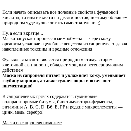
Если начать описывать все полезные свойства фульвовой
кислоты, то нам не хватит и десяти постов, поэтому об нашем
природном чуде лучше читать самостоятельно. ;)
Ну, а если вкратце!..
Маска запускает процесс взаимообмена — через кожу
организм усваивает целебные вещества из сапропеля, отдавая
накопленные токсины и вредные отложения
Фульвовая кислота является природным стимулятором
клеточной активности, обладает мощным регенерирующим
действием.
Маска из сапропеля питает и увлажняет кожу, уменьшает
глубину морщин, а также сужает поры и осветляет
пигментацию!
В сапропелевых грязях содержатся: гуминовые
водорастворимые битумы, биостимуляторы-ферменты,
витамины А, В, С, D, B6, E, PP и редкие микроэлементы —
цинк, медь, серебро!
Маска из сапропеля поможет: