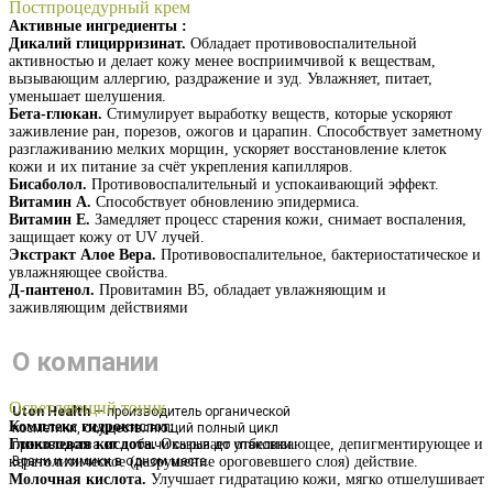
Постпроцедурный крем
Активные ингредиенты :
Дикалий глицирризинат.
Обладает противовоспалительной
активностью и делает кожу менее восприимчивой к веществам,
вызывающим аллергию, раздражение и зуд. Увлажняет, питает,
уменьшает шелушения.
Бета-глюкан.
Стимулирует выработку веществ, которые ускоряют
заживление ран, порезов, ожогов и царапин. Способствует заметному
разглаживанию мелких морщин, ускоряет восстановление клеток
кожи и их питание за счёт укрепления капилляров.
Бисаболол.
Противовоспалительный и успокаивающий эффект.
Витамин А.
Способствует обновлению эпидермиса.
Витамин Е.
Замедляет процесс старения кожи, снимает воспаления,
защищает кожу от UV лучей.
Экстракт Алое Вера.
Противовоспалительное, бактериостатическое и
увлажняющее свойства.
Д-пантенол.
Провитамин В5, обладает увлажняющим и
заживляющим действиями
Получить презентацию
О компании
Осветляющий тоник
Uton Health
— производитель органической
Комплекс гидрокислот:
косметики, осуществляющий полный цикл
Гликолевая кислота.
Оказывает отбеливающее, депигментирующее и
производства от добычи сырья до упаковки.
кератолитическое (разрушение ороговевшего слоя) действие.
Врачи и химики в одном месте.
Молочная кислота.
Улучшает гидратацию кожи, мягко отшелушивает