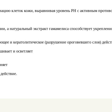
олиацию клеток кожи, выравнивая уровень PH с активным проти
и, а натуральный экстракт гамамелиса способствует укреплени
щее и кератолитическое (разрушение ороговевшего слоя) дейс
шивает и осветляет
жняет
действие.