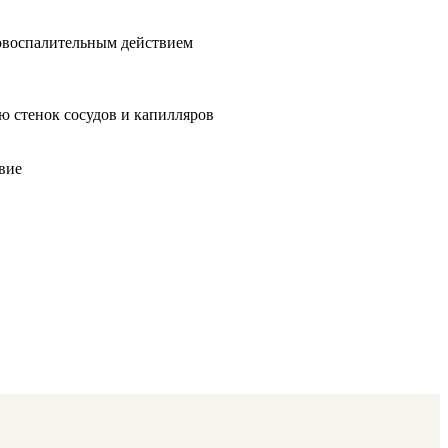
вовоспалительным действием
ю стенок сосудов и капилляров
твие