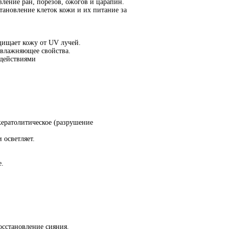
ление ран, порезов, ожогов и царапин.
тановление клеток кожи и их питание за
щищает кожу от UV лучей.
увлажняющее свойства.
действиями
ератолитическое (разрушение
 осветляет.
е.
сстановление сияния.