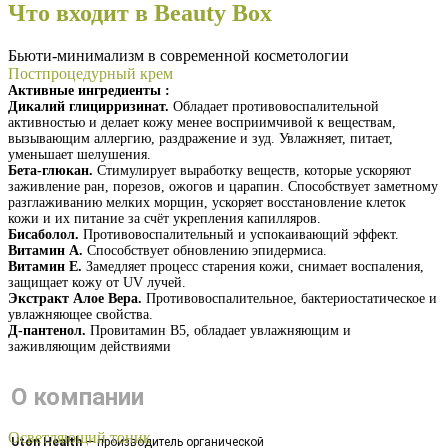
Что входит в Beauty Box
Бьюти-минимализм в современной косметологии
Постпроцедурный крем
Активные ингредиенты :
Дикалий глицирризинат.
Обладает противовоспалительной
активностью и делает кожу менее восприимчивой к веществам,
вызывающим аллергию, раздражение и зуд. Увлажняет, питает,
уменьшает шелушения.
Бета-глюкан.
Стимулирует выработку веществ, которые ускоряют
заживление ран, порезов, ожогов и царапин. Способствует заметному
разглаживанию мелких морщин, ускоряет восстановление клеток
кожи и их питание за счёт укрепления капилляров.
Бисаболол.
Противовоспалительный и успокаивающий эффект.
Витамин А.
Способствует обновлению эпидермиса.
Витамин Е.
Замедляет процесс старения кожи, снимает воспаления,
защищает кожу от UV лучей.
Экстракт Алое Вера.
Противовоспалительное, бактериостатическое и
увлажняющее свойства.
Д-пантенол.
Провитамин В5, обладает увлажняющим и
заживляющим действиями
Получить презентацию
О компании
Осветляющий тоник
Uton Health
— производитель органической