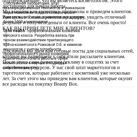
подтверждающие, что вы являетесь косметологом. Этого
Собственная лаборатория, штат
достаточно для начала работы.
квалифицированных технологов и уникальное
Мы вышлем вам косметику, протоколы и приведем клиентов.
сырьё позволили создать косметические
Вам нужно только провести процедуру, увидеть отличный
препараты, за 2 месяца завоевавшие доверие
более 1000 косметологов.
результат и получить деньги от клиента. Все очень просто!
КАК ВЫ ПРИВЕДЕТЕ МНЕ КЛИЕНТОВ?
Uthn Health
- профессиональная косметика
высокого класса. Разработка велась при
тесном взаимодействии практикующего
врача-косметолога Рожковой О.В. и химиков-
технологов с учетом потребности
Для начала мы даем вам готовые посты для социальных сетей,
профессионального рынка косметики,
которые вы размещаете у себя и/или рассылаете клиентам.
практического опыта работы в сфере
После этого сами разместим рекламу в соцсетях за счет
косметологии и научного подхода к
собственных ресурсов. У нас свой штат маркетологов и
разработке рецептур.
таргетологов, которые работают с косметикой уже несколько
лет. За счет этого мы приведем вам клиентов, которые окупят
все расходы на покупку Beauty Box.