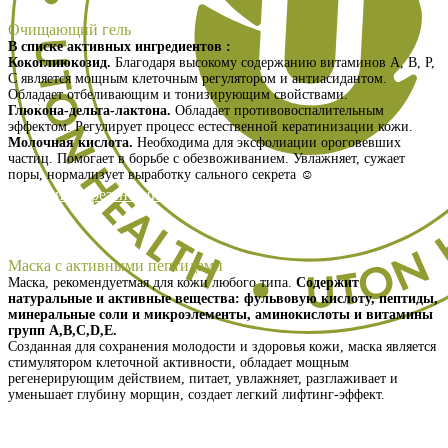
Очищающий гель
В списке активных ингредиентов :
Кокоглиюкозид.
Благодаря высокому содержанию витаминов А, В, Р,
С является мощным клеточным регулятором и антиасидантом.
Обладает отбеливающим и тонизирующим свойствами.
Глюкона-дельта-лактона.
Обладает противовоспалительным
эффектом. Регулирует процесс естественной кератинизации кожи.
Молочная кислота.
Необходима для эксфолиации ороговевших
частиц. Помогает в борьбе с обезвоживанием. Увлажняет, сужает
поры, нормализует выработку сального секрета ☺️
Получить презентацию
Маска с активными пептидами
Маска, рекомендуетмая для кожи любого типа.
Содержит
натуральные и активные вещества: фульвовую кислоту, пептиды,
минеральные соли и микроэлементы, аминокислоты и витамины
групп А,В,С,D,Е.
Созданная для сохранения молодости и здоровья кожи, маска является
стимулятором клеточной активности, обладает мощным
регенерирующим действием, питает, увлажняет, разглаживает и
уменьшает глубину морщин, создает легкий лифтинг-эффект.
Получить презентацию